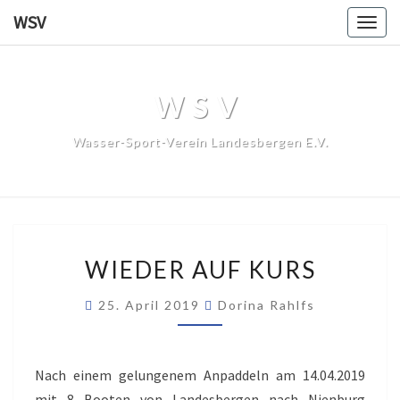
WSV
Togg
navig
WSV
Wasser-Sport-Verein Landesbergen E.V.
WIEDER
WIEDER AUF KURS
AUF
KURS
25. April 2019
Dorina Rahlfs
Nach einem gelungenem Anpaddeln am 14.04.2019
mit 8 Booten von Landesbergen nach Nienburg