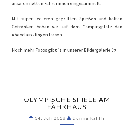
unseren netten Fahrerinnen eingesammelt.
Mit super leckeren gegrillten Spießen und kalten
Getränken haben wir auf dem Campingplatz den
Abend ausklingen lassen.
Noch mehr Fotos gibt´s in unserer Bildergalerie 😉
OLYMPISCHE
OLYMPISCHE SPIELE AM
SPIELE
FÄHRHAUS
AM
FÄHRHAUS
14. Juli 2018
Dorina Rahlfs