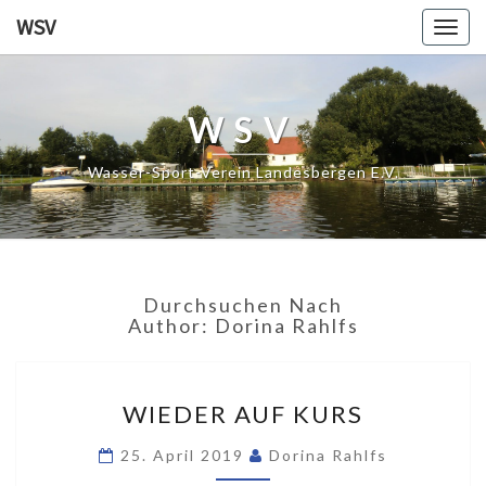
WSV
Togg
navig
WSV
Wasser-Sport-Verein Landesbergen E.V.
Durchsuchen Nach
Author:
Dorina Rahlfs
WIEDER
WIEDER AUF KURS
AUF
KURS
25. April 2019
Dorina Rahlfs