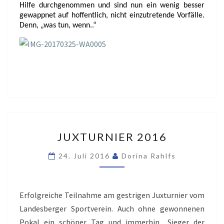
Hilfe durchgenommen und sind nun ein wenig besser
gewappnet auf hoffentlich, nicht einzutretende Vorfälle.
Denn, „was tun, wenn..“
JUXTURNIER
JUXTURNIER 2016
2016
24. Juli 2016
Dorina Rahlfs
Erfolgreiche Teilnahme am gestrigen Juxturnier vom
Landesberger Sportverein. Auch ohne gewonnenen
Pokal ein schöner Tag und immerhin „Sieger der