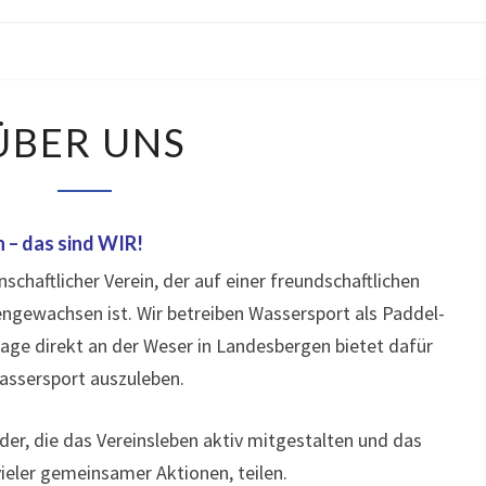
ÜBER
ÜBER UNS
UNS
– das sind WIR!
chaftlicher Verein, der auf einer freundschaftlichen
ewachsen ist. Wir betreiben Wassersport als Paddel-
ge direkt an der Weser in Landesbergen bietet dafür
Wassersport auszuleben.
eder, die das Vereinsleben aktiv mitgestalten und das
eler gemeinsamer Aktionen, teilen.