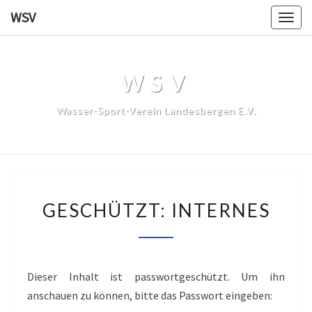
WSV
Togg
navig
WSV
Wasser-Sport-Verein Landesbergen E.V.
GESCHÜTZT:
GESCHÜTZT: INTERNES
INTERNES
Dieser Inhalt ist passwortgeschützt. Um ihn
anschauen zu können, bitte das Passwort eingeben: