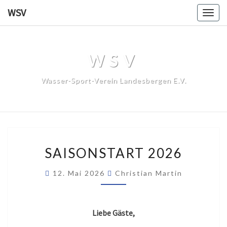
WSV
Togg
navig
WSV
Wasser-Sport-Verein Landesbergen E.V.
SAISONSTART
SAISONSTART 2026
2026
12. Mai 2026
Christian Martin
Liebe Gäste,