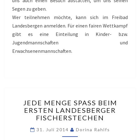
uns auch einen Besuch abstatten, um uns seinen
Segen zu geben.
Wer teilnehmen möchte, kann sich im Freibad
Landesbergen anmelden. Für einen fairen Wettkampf
gibt es eine Einteilung in Kinder- bzw.
Jugendmannschaften und
Erwachsenenmannschaften.
JEDE
JEDE MENGE SPASS BEIM E
MENGE
RSTEN LANDESBERGER F
SPASS B
ISCHERSTECHEN
EIM E
RSTEN L
31. Juli 2014
Dorina Rahlfs
ANDESBERGER F
ISCHERSTECHEN