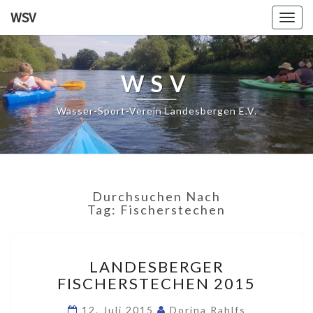
WSV
Togg
navig
WSV
Wasser-Sport-Verein Landesbergen E.V.
Durchsuchen Nach
Tag:
Fischerstechen
LANDESBERGER
LANDESBERGER
FISCHERSTECHEN
FISCHERSTECHEN 2015
2015
12. Juli 2015
Dorina Rahlfs