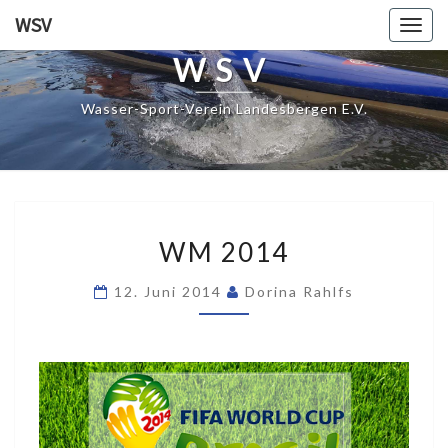
WSV
Togg
navig
WSV
Wasser-Sport-Verein Landesbergen E.V.
WM
WM 2014
2014
12. Juni 2014
Dorina Rahlfs