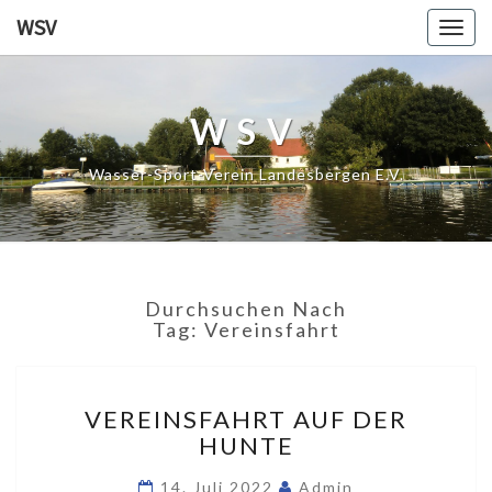
WSV
Togg
navig
WSV
Wasser-Sport-Verein Landesbergen E.V.
Durchsuchen Nach
Tag:
Vereinsfahrt
VEREINSFAHRT
VEREINSFAHRT AUF DER
AUF
HUNTE
DER
HUNTE
14. Juli 2022
Admin