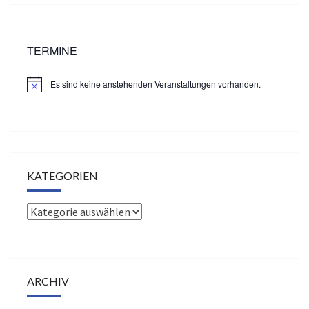
TERMINE
Es sind keine anstehenden Veranstaltungen vorhanden.
H
i
n
w
e
i
s
KATEGORIEN
Kategorien
ARCHIV