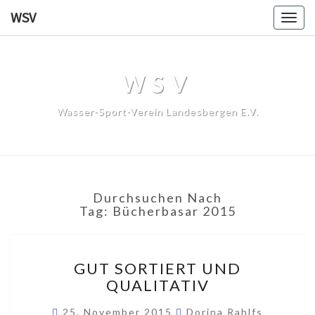
WSV
Togg
navig
WSV
Wasser-Sport-Verein Landesbergen E.V.
Durchsuchen Nach
Tag:
Bücherbasar 2015
GUT
GUT SORTIERT UND
SORTIERT
QUALITATIV
UND
QUALITATIV
25. November 2015
Dorina Rahlfs