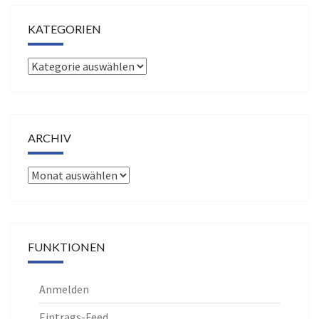
s
KATEGORIEN
Kategorien
ARCHIV
Archiv
FUNKTIONEN
Anmelden
Eintrags-Feed