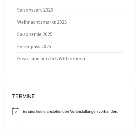
Saisonstart 2026
Weihnachtsmarkt 2025
Saisonende 2025
Ferienpass 2025
Gäste sind herzlich Willkommen
TERMINE
Es sind keine anstehenden Veranstaltungen vorhanden.
H
i
n
w
e
i