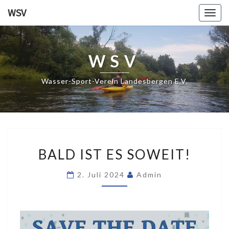
WSV
Togg
navig
WSV
Wasser-Sport-Verein Landesbergen E.V.
BALD
BALD IST ES SOWEIT!
IST
ES
2. Juli 2024
Admin
SOWEIT!