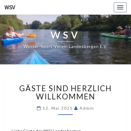
WSV
Togg
navig
WSV
Wasser-Sport-Verein Landesbergen E.V.
GÄSTE
GÄSTE SIND HERZLICH
SIND
HERZLICH
WILLKOMMEN
WILLKOMMEN
12. Mai 2025
Admin