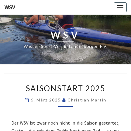
WSV
Togg
navig
WSV
Wasser-Sport-Verein Landesbergen E.V.
SAISONSTART
SAISONSTART 2025
2025
6. März 2025
Christian Martin
Der WSV ist zwar noch nicht in die Saison gestartet,
Gäste – die mit dem Paddelboot oder Rad – zu uns