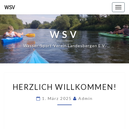
WSV
Togg
navig
WSV
Wasser-Sport-Verein Landesbergen E.V.
HERZLICH
HERZLICH WILLKOMMEN!
WILLKOMMEN!
1. März 2025
Admin