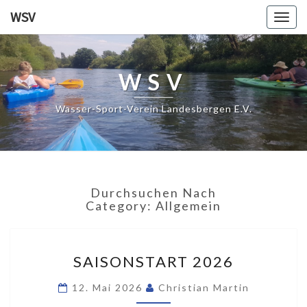
WSV
Togg
navig
WSV
Wasser-Sport-Verein Landesbergen E.V.
Durchsuchen Nach
Category:
Allgemein
SAISONSTART
SAISONSTART 2026
2026
12. Mai 2026
Christian Martin