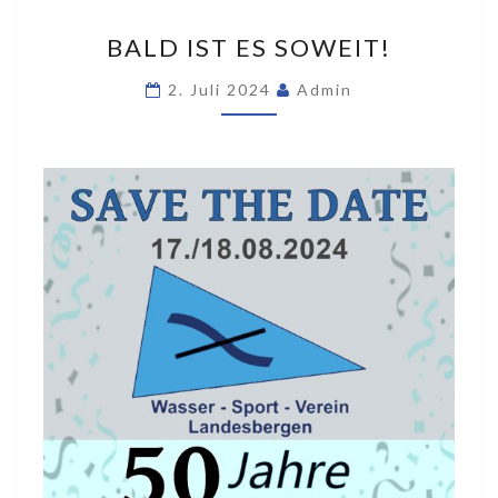
BALD
BALD IST ES SOWEIT!
IST
ES
2. Juli 2024
Admin
SOWEIT!