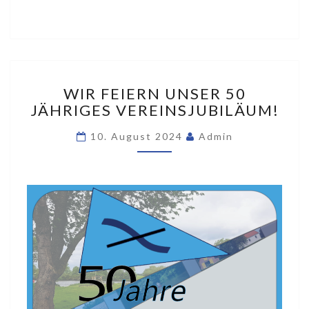
WIR
WIR FEIERN UNSER 50
FEIERN
JÄHRIGES VEREINSJUBILÄUM!
UNSER
50
10. August 2024
Admin
JÄHRIGES
VEREINSJUBILÄUM!