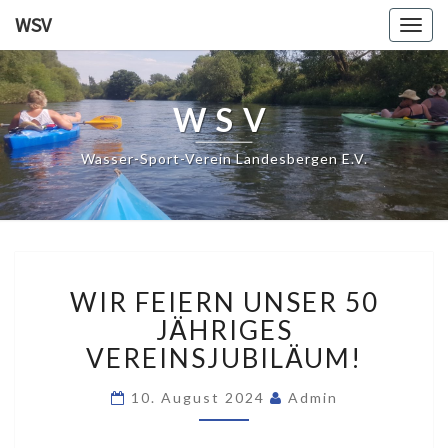
WSV
Togg
navig
WSV
Wasser-Sport-Verein Landesbergen E.V.
WIR
WIR FEIERN UNSER 50
FEIERN
UNSER
JÄHRIGES
50
VEREINSJUBILÄUM!
JÄHRIGES
VEREINSJUBILÄUM!
10. August 2024
Admin