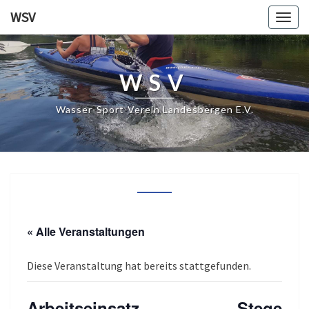
WSV
Togg
navig
WSV
Wasser-Sport-Verein Landesbergen E.V.
« Alle Veranstaltungen
Diese Veranstaltung hat bereits stattgefunden.
Arbeitseinsatz – Stege