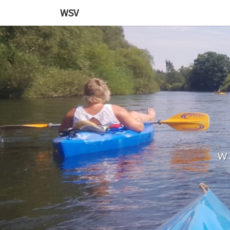
WSV
W