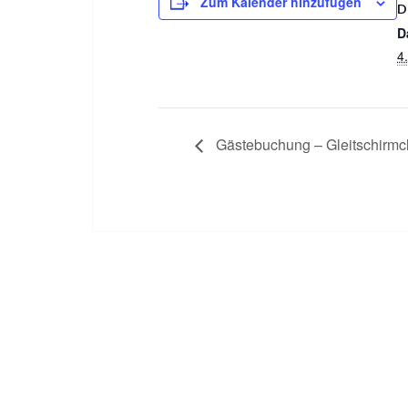
Zum Kalender hinzufügen
D
D
4
Gästebuchung – Gleitschirmc