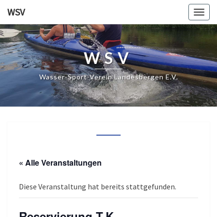
WSV
Togg
navig
WSV
Wasser-Sport-Verein Landesbergen E.V.
« Alle Veranstaltungen
Diese Veranstaltung hat bereits stattgefunden.
Reservierung T.K.