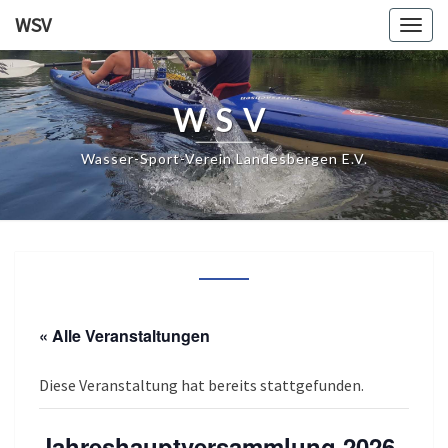
WSV
Togg
navig
WSV
Wasser-Sport-Verein Landesbergen E.V.
« Alle Veranstaltungen
Diese Veranstaltung hat bereits stattgefunden.
Jahreshauptversammlung 2026