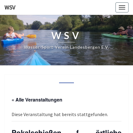
WSV
Togg
navig
WSV
Wasser-Sport-Verein Landesbergen E.V.
« Alle Veranstaltungen
Diese Veranstaltung hat bereits stattgefunden.
Pokalschießen f. örtliche