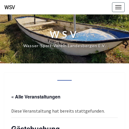
WSV
Togg
navig
WSV
Wasser-Sport-Verein Landesbergen E.V.
« Alle Veranstaltungen
Diese Veranstaltung hat bereits stattgefunden.
Gästebuchung