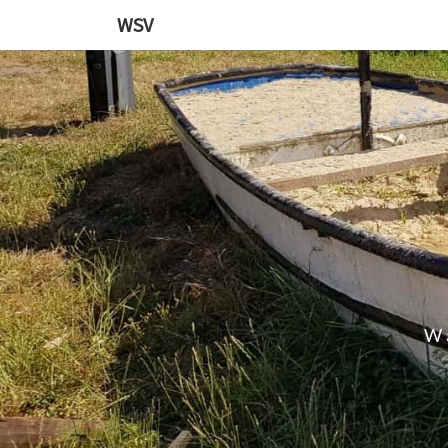
WSV
W