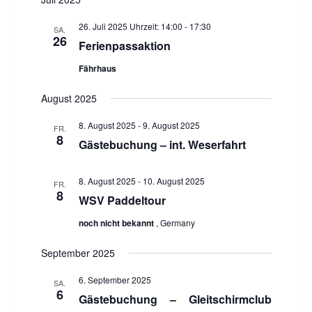
a
s
a
h
a
t
n
t
e
26. Juli 2025 Uhrzeit: 14:00
-
17:30
s
SA.
n
e
u
26
t
Ferienpassaktion
s
m
a
w
t
Fährhaus
l
ä
a
t
h
u
l
August 2025
n
l
t
g
e
8. August 2025
-
9. August 2025
FR.
u
A
8
n
Gästebuchung – int. Weserfahrt
n
n
.
s
g
i
e
8. August 2025
-
10. August 2025
FR.
c
8
n
WSV Paddeltour
h
S
t
noch nicht bekannt
, Germany
e
u
n
c
September 2025
-
h
N
6. September 2025
e
a
SA.
6
v
Gästebuchung – Gleitschirmclub
u
i