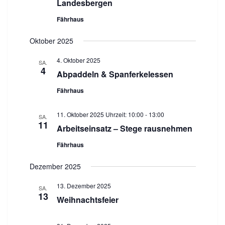
Landesbergen
n
g
d
a
Fährhaus
t
A
i
n
Oktober 2025
o
s
n
4. Oktober 2025
i
SA.
4
Abpaddeln & Spanferkelessen
c
h
Fährhaus
t
e
11. Oktober 2025 Uhrzeit: 10:00
-
13:00
SA.
n
11
Arbeitseinsatz – Stege rausnehmen
,
Fährhaus
N
a
Dezember 2025
v
i
13. Dezember 2025
SA.
13
g
Weihnachtsfeier
a
t