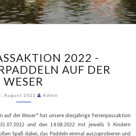
FERIENPASSAKTION
ASSAKTION 2022 -
2022
-
RPADDELN AUF DER
SCHNUPPERPADDELN
WESER
AUF
DER
WESER
2. August 2022
Admin
auf der Weser“ hat unsere diesjährige Ferienpassaktion
31.07.2022 und den 14.08.2022 mit jeweils 5 Kindern
roßen Spaß dabei, das Paddeln einmal auszuprobieren und