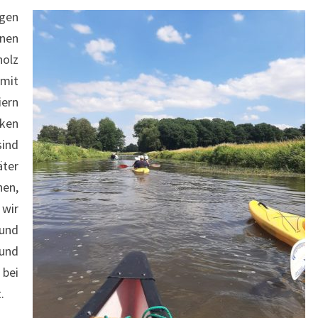
egen
onen
holz
mit
iern
rken
sind
ter
nen,
 wir
und
und
bei
.