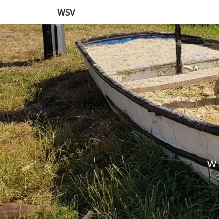
WSV
W