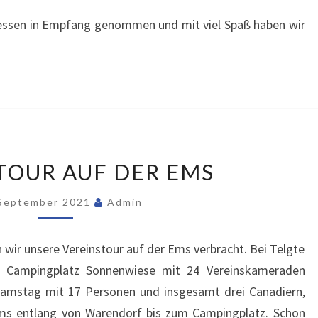
elessen in Empfang genommen und mit viel Spaß haben wir
.
VEREINSTOUR
TOUR AUF DER EMS
AUF
DER
 September 2021
Admin
EMS
 wir unsere Vereinstour auf der Ems verbracht. Bei Telgte
 Campingplatz Sonnenwiese mit 24 Vereinskameraden
Samstag mit 17 Personen und insgesamt drei Canadiern,
Ems entlang von Warendorf bis zum Campingplatz. Schon