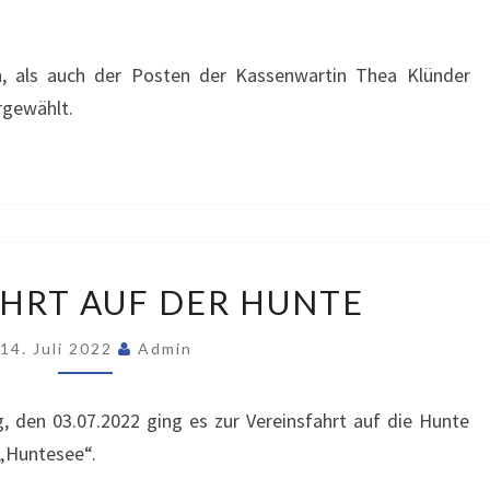
in, als auch der Posten der Kassenwartin Thea Klünder
rgewählt.
VEREINSFAHRT
HRT AUF DER HUNTE
AUF
DER
14. Juli 2022
Admin
HUNTE
, den 03.07.2022 ging es zur Vereinsfahrt auf die Hunte
 „Huntesee“.